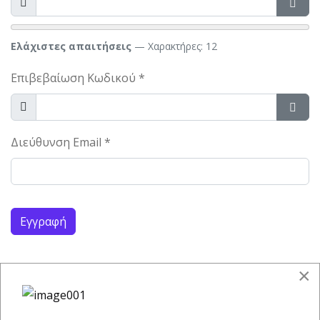
Προβολή
Εμφά
Ελάχιστες απαιτήσεις
— Χαρακτήρες: 12
Επιβεβαίωση Κωδικού
*
Προβολή
Εμφά
Διεύθυνση Email
*
Captcha
*
Εγγραφή
×