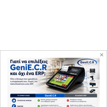
×
RZ-E561