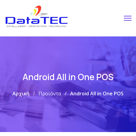
Android All in One POS
Αρχική
Προϊόντα
Android All in One POS