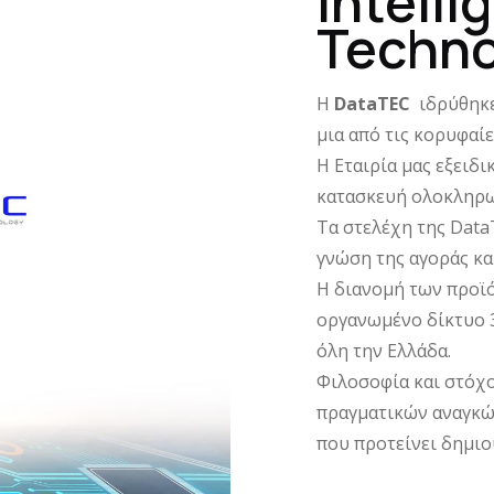
Intelli
Techno
H
DataTEC
ιδρύθηκε
μια από τις κορυφαί
Η Εταιρία μας εξειδι
κατασκευή ολοκληρ
Τα στελέχη της Data
γνώση της αγοράς κα
Η διανομή των προϊό
οργανωμένο δίκτυο 
όλη την Ελλάδα.
Φιλοσοφία και στόχο
πραγματικών αναγκών
που προτείνει δημι