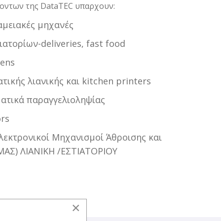
ιοντων της DataTEC υπαρχουν:
αμειακές μηχανές
ατορίων-deliveries, fast food
eens
τικής λιανικής και kitchen printers
ατικά παραγγελιοληψίας
ors
λεκτρονικοί Μηχανισμοί Άθροισης και
ΑΣ) ΛΙΑΝΙΚΗ /ΕΣΤΙΑΤΟΡΙΟΥ
×