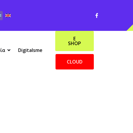
E
SHOP
ία
Digitalsme
CLOUD