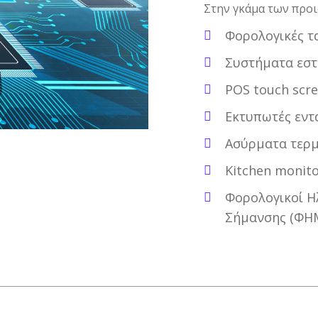
Στην γκάμα των προ
Φορολογικές τ
Συστήματα εστι
POS touch scr
Εκτυπωτές εντα
Ασύρματα τερμ
Kitchen monit
Φορολογικοί Η
Σήμανσης (ΦΗΜ