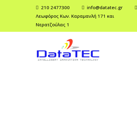
210 2477300
info@datatec.gr
Λεωφόρος Κων. Καραμανλή 171 και
Νερατζούλας 1